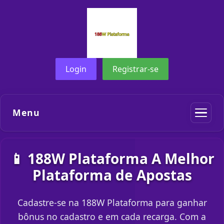
Login
Registrar-se
Menu
📱 188W Plataforma A Melhor
Plataforma de Apostas
Cadastre-se na 188W Plataforma para ganhar
bônus no cadastro e em cada recarga. Com a