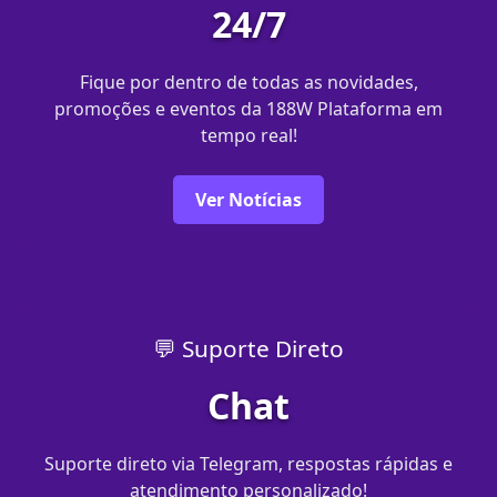
24/7
Fique por dentro de todas as novidades,
promoções e eventos da 188W Plataforma em
tempo real!
Ver Notícias
💬 Suporte Direto
Chat
Suporte direto via Telegram, respostas rápidas e
atendimento personalizado!