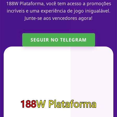
188W Plataforma, você tem acesso a promoções
incríveis e uma experiência de jogo inigualável.
Junte-se aos vencedores agora!
SEGUIR NO TELEGRAM