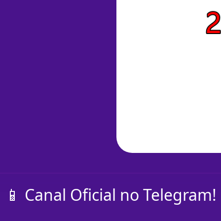
📱 Canal Oficial no Telegram!