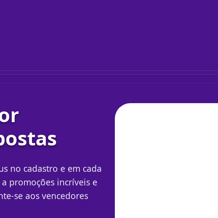
or
postas
us no cadastro e em cada
 a promoções incríveis e
unte-se aos vencedores