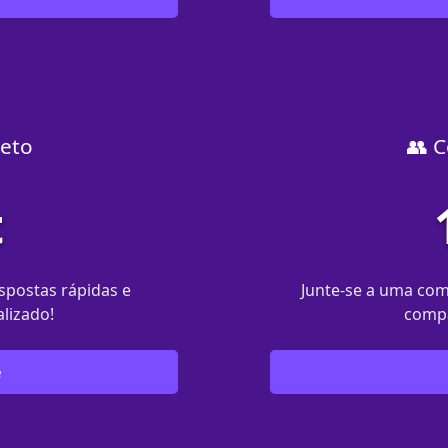
reto
👥 
t
espostas rápidas e
Junte-se a uma com
lizado!
compa
e