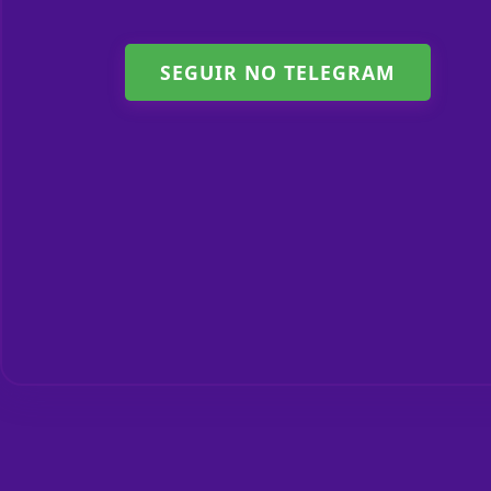
SEGUIR NO TELEGRAM