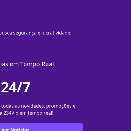
busca segurança e lucratividade.
cias em Tempo Real
24/7
e todas as novidades, promoções e
a 234Vip em tempo real!
Ver Notícias