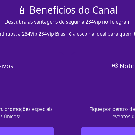
📱 Benefícios do Canal
Descubra as vantagens de seguir a 234Vip no Telegram
nuos, a 234Vip 234Vip Brasil é a escolha ideal para quem 
sivos
📢 Notí
m, promoções especiais
Fique por dentro d
s únicos!
eventos d