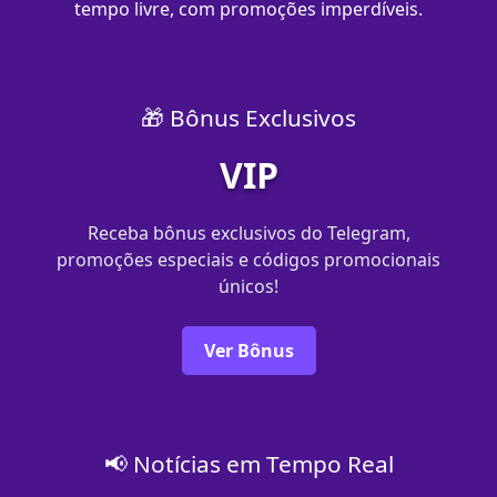
tempo livre, com promoções imperdíveis.
🎁 Bônus Exclusivos
VIP
Receba bônus exclusivos do Telegram,
promoções especiais e códigos promocionais
únicos!
Ver Bônus
📢 Notícias em Tempo Real