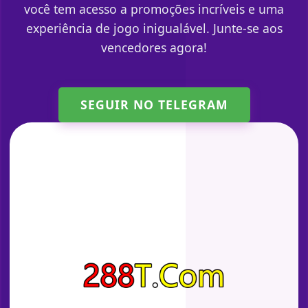
você tem acesso a promoções incríveis e uma
experiência de jogo inigualável. Junte-se aos
vencedores agora!
SEGUIR NO TELEGRAM