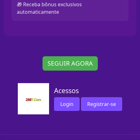
🎁 Receba bônus exclusivos
automaticamente
SEGUIR AGORA
Acessos
Login
Registrar-se