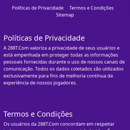
Políticas de Privacidade
Termos e Condições
Sitemap
Políticas de Privacidade
A 288T.Com valoriza a privacidade de seus usuários e
está empenhada em proteger todas as informações
pessoais fornecidas durante o uso de nossos canais de
comunicação. Todos os dados coletados são utilizados
exclusivamente para fins de melhoria contínua da
experiência de nossos jogadores.
Termos e Condições
Os usuários da 288T.Com concordam em respeitar