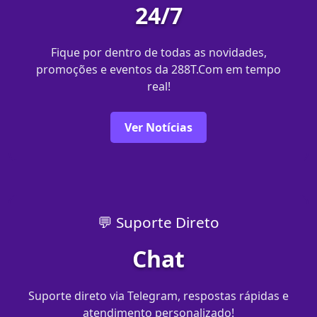
24/7
Fique por dentro de todas as novidades,
promoções e eventos da 288T.Com em tempo
real!
Ver Notícias
💬 Suporte Direto
Chat
Suporte direto via Telegram, respostas rápidas e
atendimento personalizado!