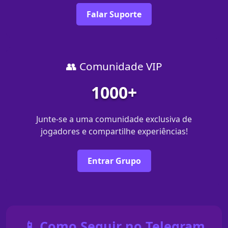
Falar Suporte
👥 Comunidade VIP
1000+
Junte-se a uma comunidade exclusiva de
jogadores e compartilhe experiências!
Entrar Grupo
📱 Como Seguir no Telegram