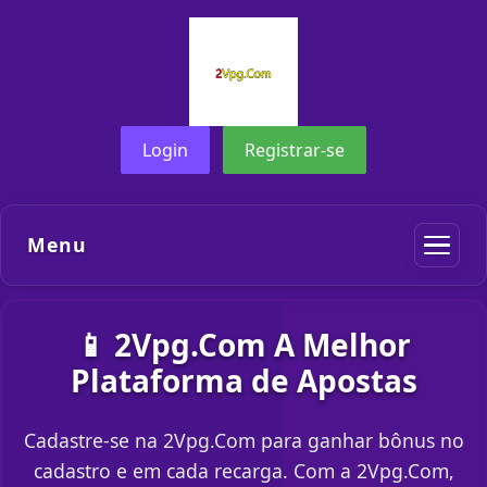
Login
Registrar-se
Menu
📱 2Vpg.Com A Melhor
Plataforma de Apostas
Cadastre-se na 2Vpg.Com para ganhar bônus no
cadastro e em cada recarga. Com a 2Vpg.Com,