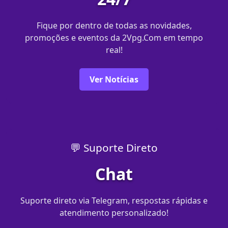
Fique por dentro de todas as novidades,
promoções e eventos da 2Vpg.Com em tempo
real!
Ver Notícias
💬 Suporte Direto
Chat
Suporte direto via Telegram, respostas rápidas e
atendimento personalizado!