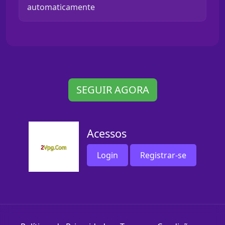
automaticamente
SEGUIR AGORA
Acessos
Login
Registrar-se