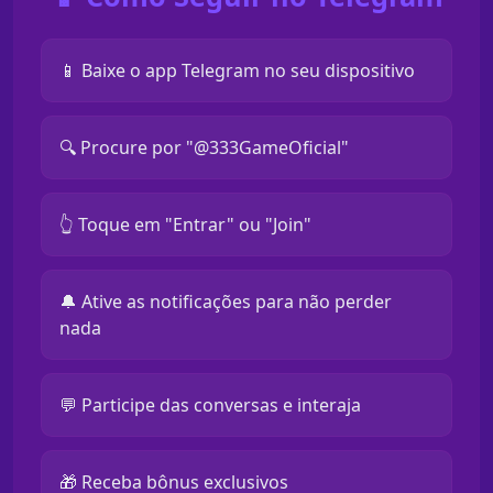
📱 Baixe o app Telegram no seu dispositivo
🔍 Procure por "@333GameOficial"
👆 Toque em "Entrar" ou "Join"
🔔 Ative as notificações para não perder
nada
💬 Participe das conversas e interaja
🎁 Receba bônus exclusivos