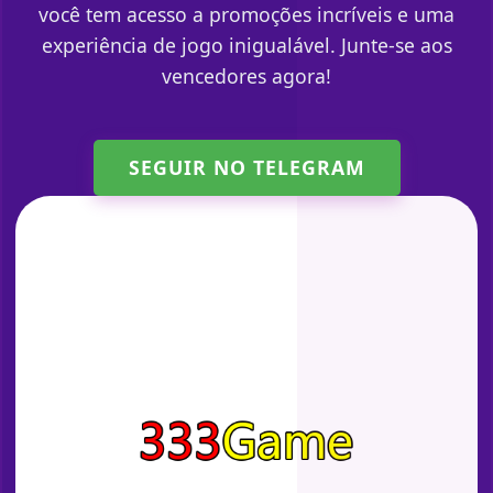
você tem acesso a promoções incríveis e uma
experiência de jogo inigualável. Junte-se aos
vencedores agora!
SEGUIR NO TELEGRAM