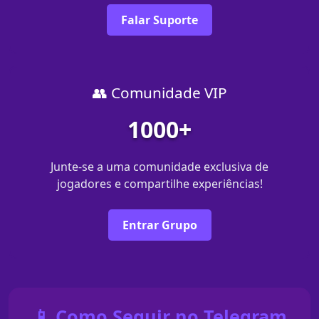
Falar Suporte
👥 Comunidade VIP
1000+
Junte-se a uma comunidade exclusiva de
jogadores e compartilhe experiências!
Entrar Grupo
📱 Como Seguir no Telegram