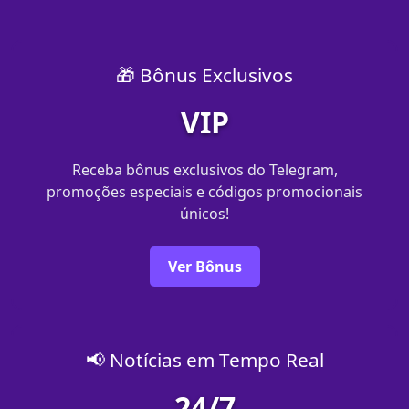
🎁 Bônus Exclusivos
VIP
Receba bônus exclusivos do Telegram,
promoções especiais e códigos promocionais
únicos!
Ver Bônus
📢 Notícias em Tempo Real
24/7