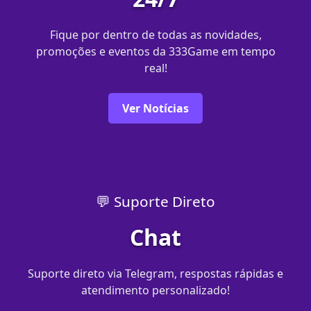
Fique por dentro de todas as novidades,
promoções e eventos da 333Game em tempo
real!
Ver Notícias
💬 Suporte Direto
Chat
Suporte direto via Telegram, respostas rápidas e
atendimento personalizado!