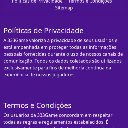
Políticas de Privacidade
Termos e Condições
Sitemap
Políticas de Privacidade
A 333Game valoriza a privacidade de seus usuários e
está empenhada em proteger todas as informações
pessoais fornecidas durante o uso de nossos canais de
comunicação. Todos os dados coletados são utilizados
exclusivamente para fins de melhoria contínua da
experiência de nossos jogadores.
Termos e Condições
Os usuários da 333Game concordam em respeitar
todas as regras e regulamentos estabelecidos. É