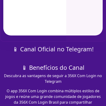
📱 Canal Oficial no Telegram!
📱 Benefícios do Canal
Descubra as vantagens de seguir a 356X Com Login no
Telegram
O app 356X Com Login combina múltiplos estilos de
jogos e reúne uma grande comunidade de jogadores
da 356X Com Login Brasil para compartilhar