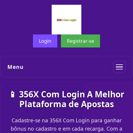
Login
Registrar-se
Menu
📱 356X Com Login A Melhor
Plataforma de Apostas
Cadastre-se na 356X Com Login para ganhar
bônus no cadastro e em cada recarga. Com a