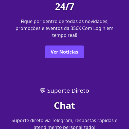
24/7
Fique por dentro de todas as novidades,
promoções e eventos da 356X Com Login em
tempo real!
Ver Notícias
💬 Suporte Direto
Chat
Suporte direto via Telegram, respostas rápidas e
atendimento personalizado!