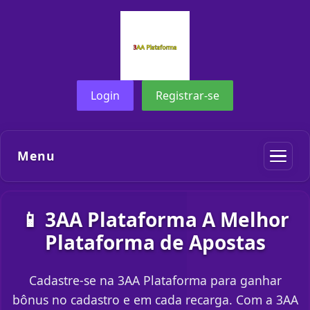
Login
Registrar-se
Menu
📱 3AA Plataforma A Melhor
Plataforma de Apostas
Cadastre-se na 3AA Plataforma para ganhar
bônus no cadastro e em cada recarga. Com a 3AA