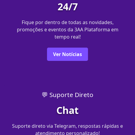
24/7
Fique por dentro de todas as novidades,
promoções e eventos da 3AA Plataforma em
tempo real!
Ver Notícias
💬 Suporte Direto
Chat
Suporte direto via Telegram, respostas rápidas e
atendimento personalizado!