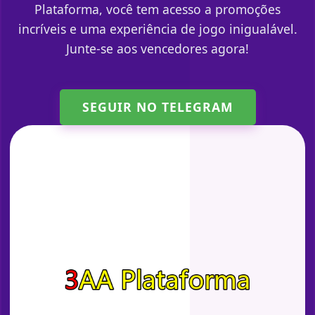
Plataforma, você tem acesso a promoções
incríveis e uma experiência de jogo inigualável.
Junte-se aos vencedores agora!
SEGUIR NO TELEGRAM