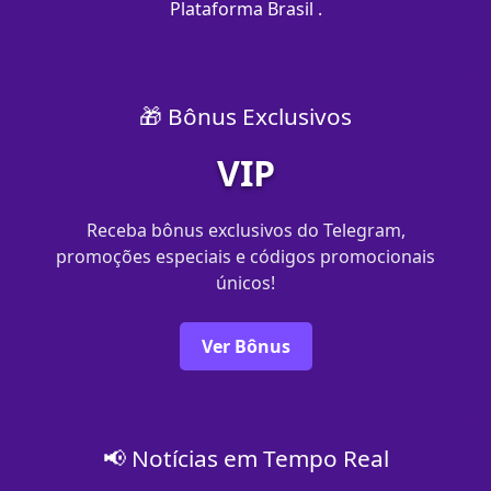
Plataforma Brasil .
🎁 Bônus Exclusivos
VIP
Receba bônus exclusivos do Telegram,
promoções especiais e códigos promocionais
únicos!
Ver Bônus
📢 Notícias em Tempo Real