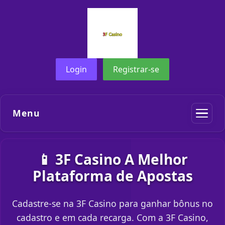
Login
Registrar-se
Menu
📱 3F Casino A Melhor
Plataforma de Apostas
Cadastre-se na 3F Casino para ganhar bônus no
cadastro e em cada recarga. Com a 3F Casino,