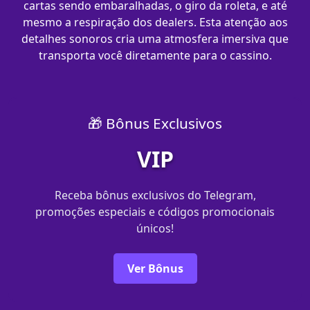
cartas sendo embaralhadas, o giro da roleta, e até
mesmo a respiração dos dealers. Esta atenção aos
detalhes sonoros cria uma atmosfera imersiva que
transporta você diretamente para o cassino.
🎁 Bônus Exclusivos
VIP
Receba bônus exclusivos do Telegram,
promoções especiais e códigos promocionais
únicos!
Ver Bônus