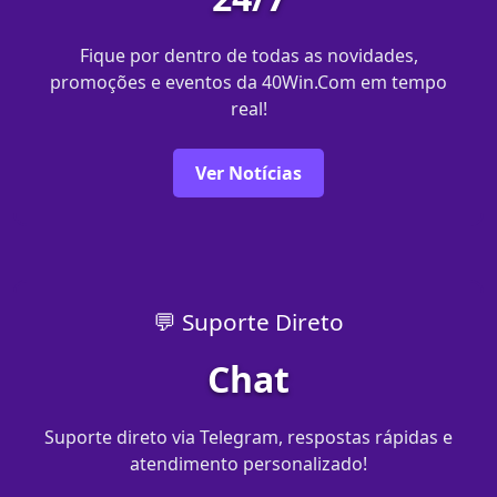
Fique por dentro de todas as novidades,
promoções e eventos da 40Win.Com em tempo
real!
Ver Notícias
💬 Suporte Direto
Chat
Suporte direto via Telegram, respostas rápidas e
atendimento personalizado!