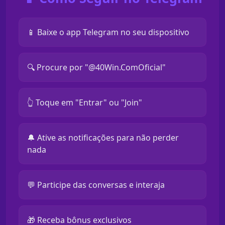
📱 Baixe o app Telegram no seu dispositivo
🔍 Procure por "@40Win.ComOficial"
👆 Toque em "Entrar" ou "Join"
🔔 Ative as notificações para não perder
nada
💬 Participe das conversas e interaja
🎁 Receba bônus exclusivos