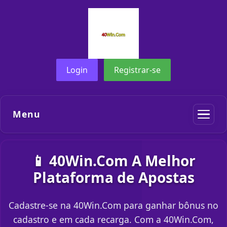
Login
Registrar-se
Menu
📱 40Win.Com A Melhor
Plataforma de Apostas
Cadastre-se na 40Win.Com para ganhar bônus no
cadastro e em cada recarga. Com a 40Win.Com,