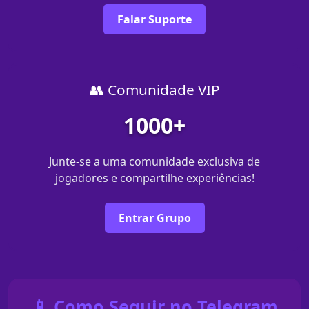
Falar Suporte
👥 Comunidade VIP
1000+
Junte-se a uma comunidade exclusiva de
jogadores e compartilhe experiências!
Entrar Grupo
📱 Como Seguir no Telegram