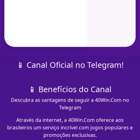
📱 Canal Oficial no Telegram!
📱 Benefícios do Canal
Descubra as vantagens de seguir a 40Win.Com no
Telegram
Através da internet, a 40Win.Com oferece aos
brasileiros um serviço incrível com jogos populares e
promoções exclusivas.