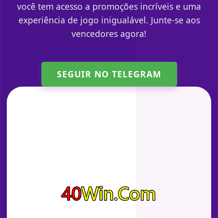
você tem acesso a promoções incríveis e uma
experiência de jogo inigualável. Junte-se aos
vencedores agora!
SEGUIR NO TELEGRAM