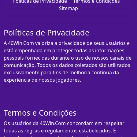
Políticas de Privacidade
Termos e Condições
Sitemap
Políticas de Privacidade
A 40Win.Com valoriza a privacidade de seus usuários e
está empenhada em proteger todas as informações
pessoais fornecidas durante o uso de nossos canais de
comunicação. Todos os dados coletados são utilizados
exclusivamente para fins de melhoria contínua da
experiência de nossos jogadores.
Termos e Condições
Os usuários da 40Win.Com concordam em respeitar
todas as regras e regulamentos estabelecidos. É