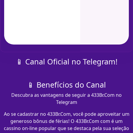
📱 Canal Oficial no Telegram!
📱 Benefícios do Canal
Descubra as vantagens de seguir a 433Br.Com no
Telegram
Ao se cadastrar no 433Br.Com, você pode aproveitar um
generoso bônus de férias! O 433Br.Com com​ é um
cassino on-line popular que se destaca pela sua seleção