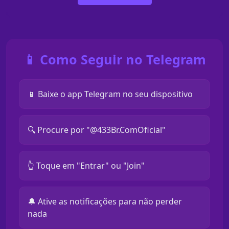
📱 Como Seguir no Telegram
📱 Baixe o app Telegram no seu dispositivo
🔍 Procure por "@433Br.ComOficial"
👆 Toque em "Entrar" ou "Join"
🔔 Ative as notificações para não perder
nada