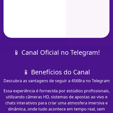
📱 Canal Oficial no Telegram!
📱 Benefícios do Canal
Descubra as vantagens de seguir a 456Bra no Telegram
Essa experiência é fornecida por estúdios profissionais,
utilizando câmeras HD, sistemas de apostas ao vivo e
chats interativos para criar uma atmosfera imersiva e
dinâmica, onde tudo acontece em tempo real, sem