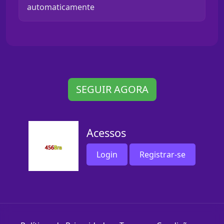
automaticamente
SEGUIR AGORA
Acessos
Login
Registrar-se