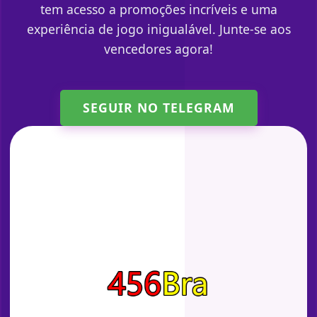
tem acesso a promoções incríveis e uma
experiência de jogo inigualável. Junte-se aos
vencedores agora!
SEGUIR NO TELEGRAM