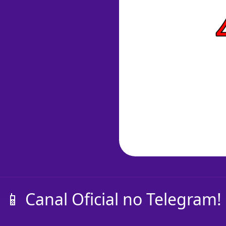
📱 Canal Oficial no Telegram!