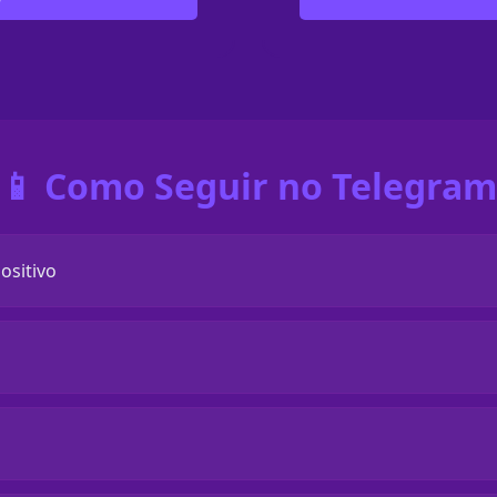
📱 Como Seguir no Telegram
ositivo