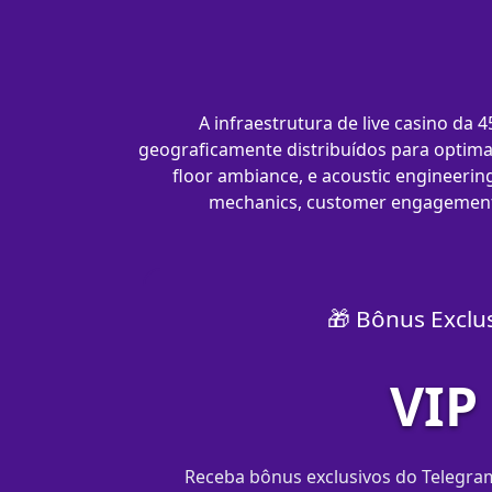
A infraestrutura de live casino da
geograficamente distribuídos para optimal
floor ambiance, e acoustic engineeri
mechanics, customer engagement p
🎁 Bônus Exclu
VIP
Receba bônus exclusivos do Telegra