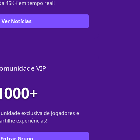
da 45KK em tempo real!
Ver Notícias
Comunidade VIP
1000+
unidade exclusiva de jogadores e
rtilhe experiências!
Entrar Grupo