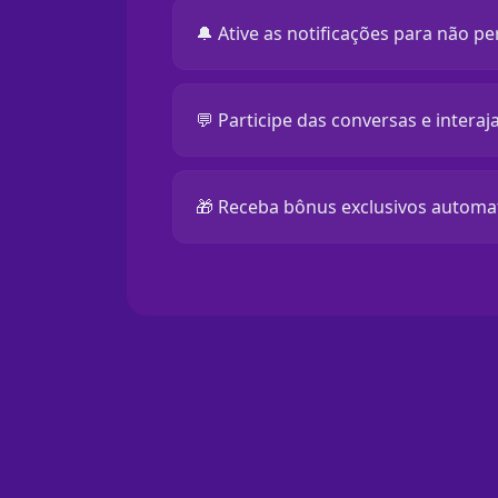
🔔 Ative as notificações para não p
💬 Participe das conversas e interaj
🎁 Receba bônus exclusivos autom