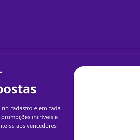
r
postas
 no cadastro e em cada
 promoções incríveis e
unte-se aos vencedores