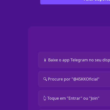
📱 Baixe o app Telegram no seu disp
🔍 Procure por "@45KKOficial"
👆 Toque em "Entrar" ou "Join"