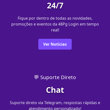
24/7
Fique por dentro de todas as novidades,
promoções e eventos da 48Pg Login em tempo
real!
Ver Notícias
💬 Suporte Direto
Chat
Suporte direto via Telegram, respostas rápidas e
atendimento personalizado!