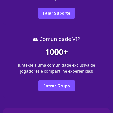
Falar Suporte
👥 Comunidade VIP
1000+
Junte-se a uma comunidade exclusiva de
jogadores e compartilhe experiências!
Entrar Grupo