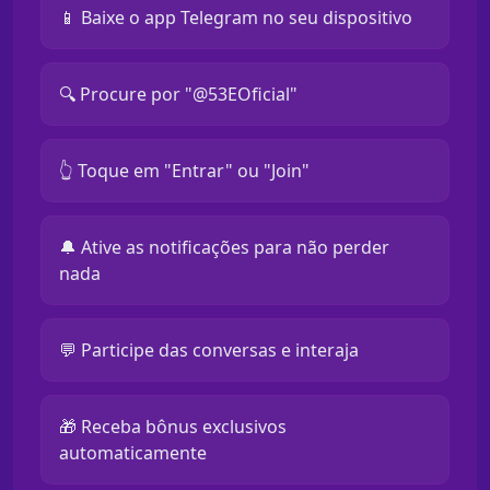
📱 Baixe o app Telegram no seu dispositivo
🔍 Procure por "@53EOficial"
👆 Toque em "Entrar" ou "Join"
🔔 Ative as notificações para não perder
nada
💬 Participe das conversas e interaja
🎁 Receba bônus exclusivos
automaticamente