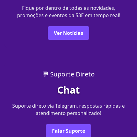
Fique por dentro de todas as novidades,
promoções e eventos da 53E em tempo real!
Ver Notícias
💬 Suporte Direto
Chat
Suporte direto via Telegram, respostas rápidas e
atendimento personalizado!
Falar Suporte