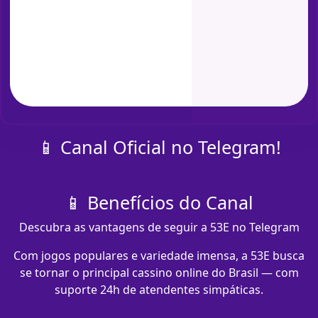
📱 Canal Oficial no Telegram!
📱 Benefícios do Canal
Descubra as vantagens de seguir a 53E no Telegram
Com jogos populares e variedade imensa, a 53E busca
se tornar o principal cassino online do Brasil — com
suporte 24h de atendentes simpáticas.