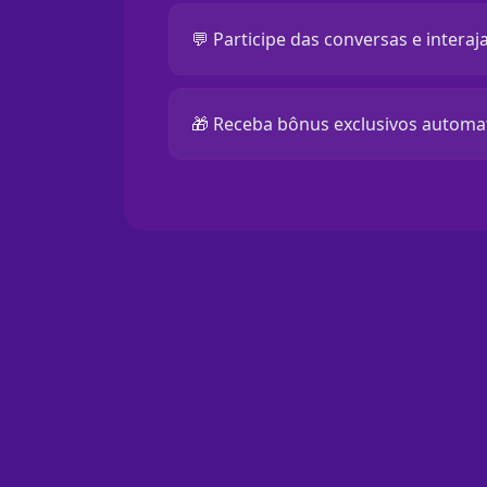
💬 Participe das conversas e interaj
🎁 Receba bônus exclusivos autom