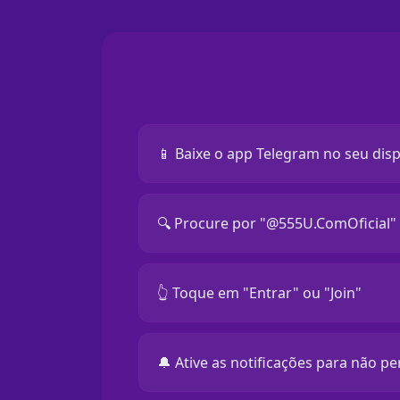
📱 Baixe o app Telegram no seu disp
🔍 Procure por "@555U.ComOficial"
👆 Toque em "Entrar" ou "Join"
🔔 Ative as notificações para não p