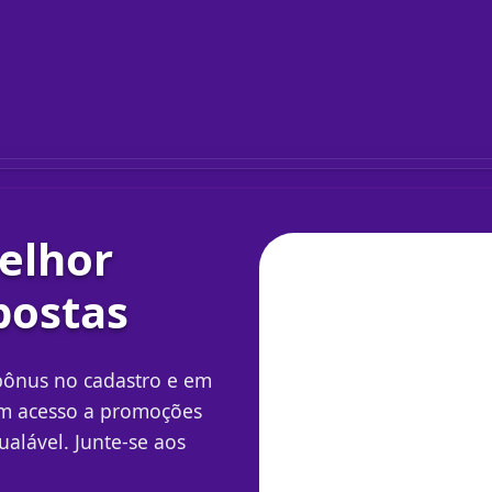
elhor
postas
bônus no cadastro e em
em acesso a promoções
ualável. Junte-se aos