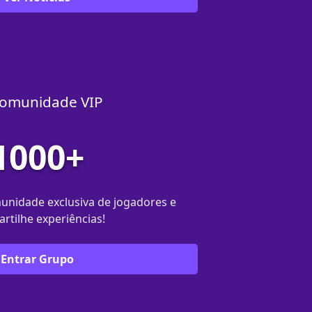
Comunidade VIP
1000+
unidade exclusiva de jogadores e
rtilhe experiências!
Entrar Grupo