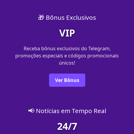
🎁 Bônus Exclusivos
VIP
Receba bônus exclusivos do Telegram,
promoções especiais e códigos promocionais
únicos!
Ver Bônus
📢 Notícias em Tempo Real
24/7