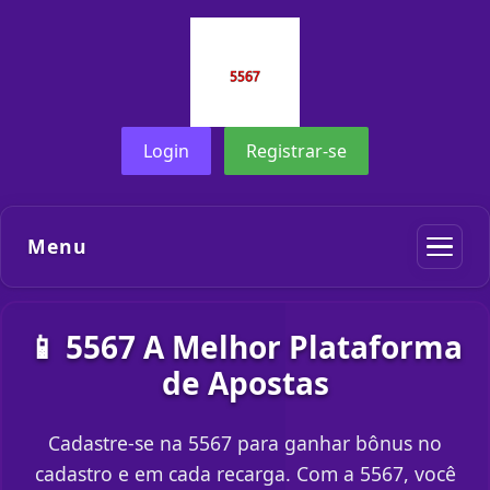
Login
Registrar-se
Menu
📱 5567 A Melhor Plataforma
de Apostas
Cadastre-se na 5567 para ganhar bônus no
cadastro e em cada recarga. Com a 5567, você