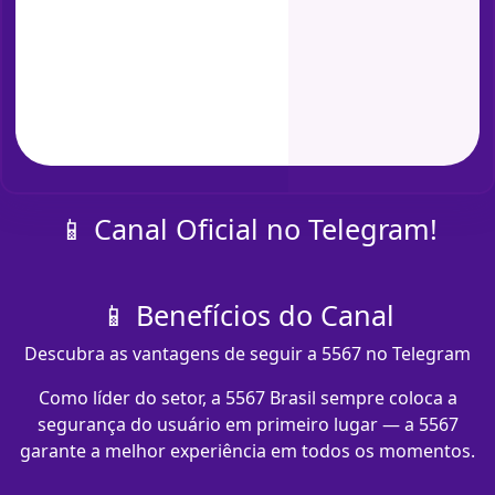
📱 Canal Oficial no Telegram!
📱 Benefícios do Canal
Descubra as vantagens de seguir a 5567 no Telegram
Como líder do setor, a 5567 Brasil sempre coloca a
segurança do usuário em primeiro lugar — a 5567
garante a melhor experiência em todos os momentos.