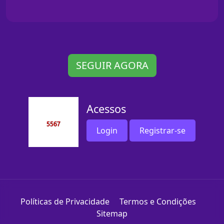
SEGUIR AGORA
Acessos
Login
Registrar-se
Políticas de Privacidade
Termos e Condições
Sitemap