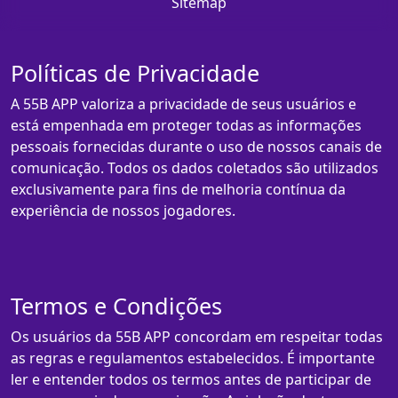
Sitemap
Políticas de Privacidade
A 55B APP valoriza a privacidade de seus usuários e
está empenhada em proteger todas as informações
pessoais fornecidas durante o uso de nossos canais de
comunicação. Todos os dados coletados são utilizados
exclusivamente para fins de melhoria contínua da
experiência de nossos jogadores.
Termos e Condições
Os usuários da 55B APP concordam em respeitar todas
as regras e regulamentos estabelecidos. É importante
ler e entender todos os termos antes de participar de