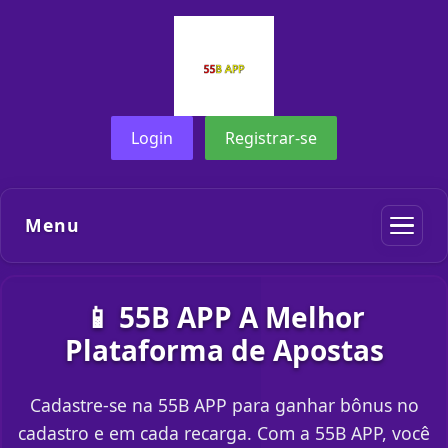
Login
Registrar-se
Menu
📱 55B APP A Melhor
Plataforma de Apostas
Cadastre-se na 55B APP para ganhar bônus no
cadastro e em cada recarga. Com a 55B APP, você