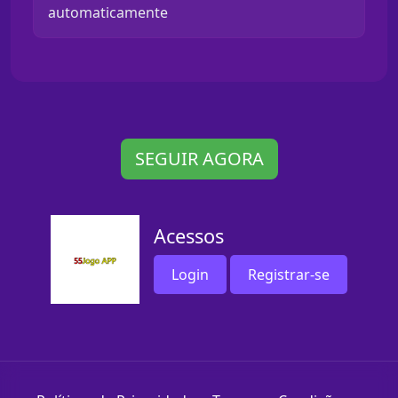
automaticamente
SEGUIR AGORA
Acessos
Login
Registrar-se