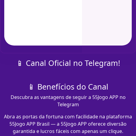
📱 Canal Oficial no Telegram!
📱 Benefícios do Canal
Descubra as vantagens de seguir a 55Jogo APP no
Telegram
Abra as portas da fortuna com facilidade na plataforma
55Jogo APP Brasil — a 55Jogo APP oferece diversão
garantida e lucros fáceis com apenas um clique.