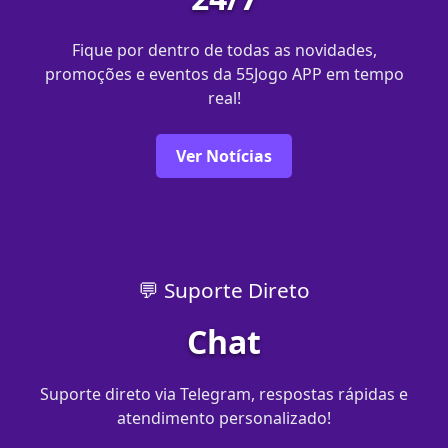
Fique por dentro de todas as novidades,
promoções e eventos da 55Jogo APP em tempo
real!
Ver Notícias
💬 Suporte Direto
Chat
Suporte direto via Telegram, respostas rápidas e
atendimento personalizado!