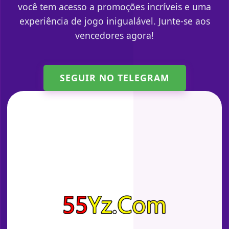
você tem acesso a promoções incríveis e uma
experiência de jogo inigualável. Junte-se aos
vencedores agora!
SEGUIR NO TELEGRAM