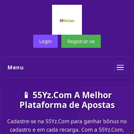
Login
Registrar-se
Menu
📱 55Yz.Com A Melhor
Plataforma de Apostas
Cadastre-se na 55Yz.Com para ganhar bônus no
cadastro e em cada recarga. Com a 55Yz.Com,