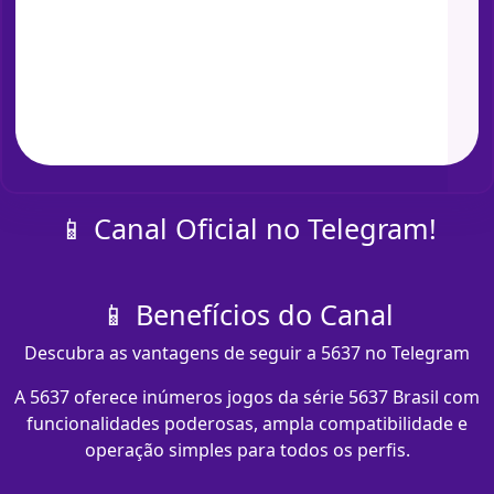
📱 Canal Oficial no Telegram!
📱 Benefícios do Canal
Descubra as vantagens de seguir a 5637 no Telegram
A 5637 oferece inúmeros jogos da série 5637 Brasil com
funcionalidades poderosas, ampla compatibilidade e
operação simples para todos os perfis.