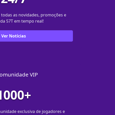
e todas as novidades, promoções e
 da 57T em tempo real!
Ver Notícias
Comunidade VIP
1000+
unidade exclusiva de jogadores e