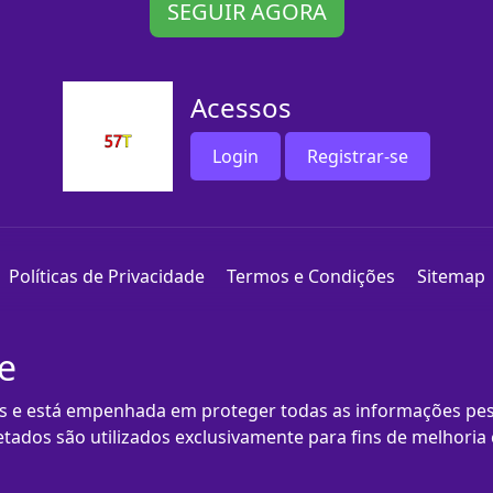
SEGUIR AGORA
Acessos
Login
Registrar-se
Políticas de Privacidade
Termos e Condições
Sitemap
de
ios e está empenhada em proteger todas as informações pe
tados são utilizados exclusivamente para fins de melhoria