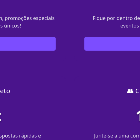
m, promoções especiais
Fique por dentro d
s únicos!
eventos
reto
👥 
t
espostas rápidas e
Junte-se a uma com