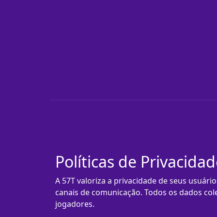
Políticas de Privacida
A 57T valoriza a privacidade de seus usuár
canais de comunicação. Todos os dados cole
jogadores.