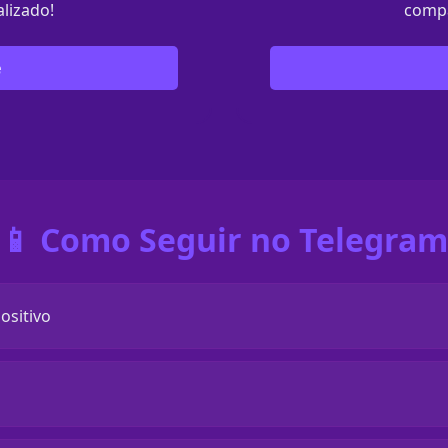
lizado!
compa
e
📱 Como Seguir no Telegram
ositivo