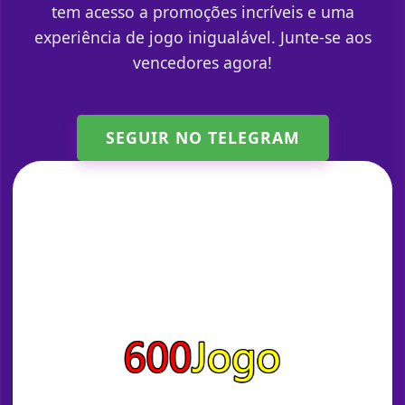
tem acesso a promoções incríveis e uma
experiência de jogo inigualável. Junte-se aos
vencedores agora!
SEGUIR NO TELEGRAM