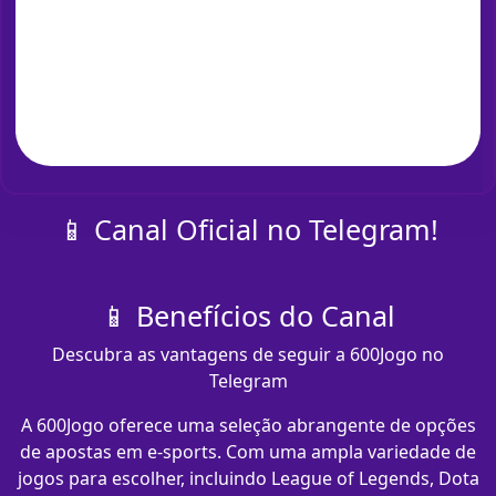
📱 Canal Oficial no Telegram!
📱 Benefícios do Canal
Descubra as vantagens de seguir a 600Jogo no
Telegram
A 600Jogo oferece uma seleção abrangente de opções
de apostas em e-sports. Com uma ampla variedade de
jogos para escolher, incluindo League of Legends, Dota