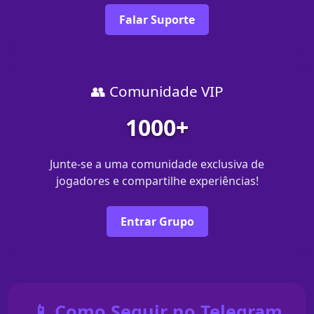
Falar Suporte
👥 Comunidade VIP
1000+
Junte-se a uma comunidade exclusiva de
jogadores e compartilhe experiências!
Entrar Grupo
📱 Como Seguir no Telegram