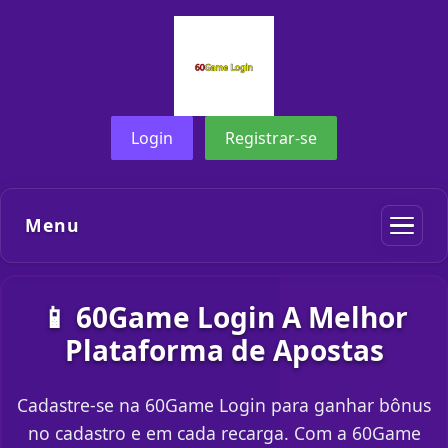
Login
Registrar-se
Menu
📱 60Game Login A Melhor
Plataforma de Apostas
Cadastre-se na 60Game Login para ganhar bônus
no cadastro e em cada recarga. Com a 60Game