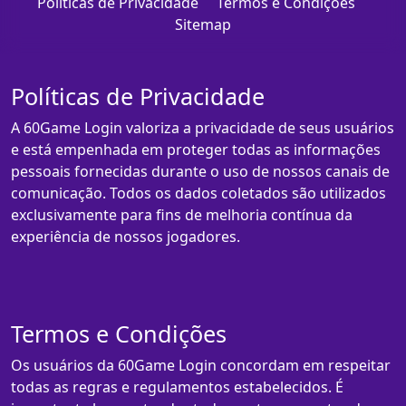
Políticas de Privacidade
Termos e Condições
Sitemap
Políticas de Privacidade
A 60Game Login valoriza a privacidade de seus usuários
e está empenhada em proteger todas as informações
pessoais fornecidas durante o uso de nossos canais de
comunicação. Todos os dados coletados são utilizados
exclusivamente para fins de melhoria contínua da
experiência de nossos jogadores.
Termos e Condições
Os usuários da 60Game Login concordam em respeitar
todas as regras e regulamentos estabelecidos. É