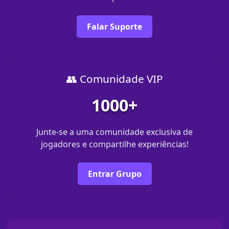
Falar Suporte
👥 Comunidade VIP
1000+
Junte-se a uma comunidade exclusiva de
jogadores e compartilhe experiências!
Entrar Grupo