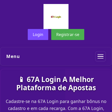
Login
Registrar-se
Menu
📱 67A Login A Melhor
Plataforma de Apostas
Cadastre-se na 67A Login para ganhar bônus no
cadastro e em cada recarga. Com a 67A Login,