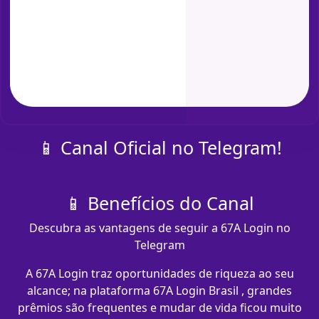
📱 Canal Oficial no Telegram!
📱 Benefícios do Canal
Descubra as vantagens de seguir a 67A Login no
Telegram
A 67A Login traz oportunidades de riqueza ao seu
alcance; na plataforma 67A Login Brasil , grandes
prêmios são frequentes e mudar de vida ficou muito