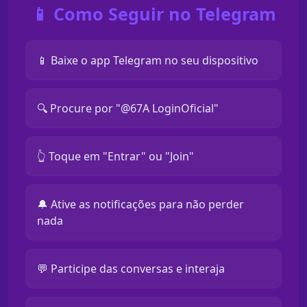
📱 Como Seguir no Telegram
📱 Baixe o app Telegram no seu dispositivo
🔍 Procure por "@67A LoginOficial"
👆 Toque em "Entrar" ou "Join"
🔔 Ative as notificações para não perder
nada
💬 Participe das conversas e interaja