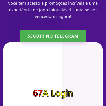
você tem acesso a promoções incríveis e uma
experiência de jogo inigualável. Junte-se aos
vencedores agora!
SEGUIR NO TELEGRAM