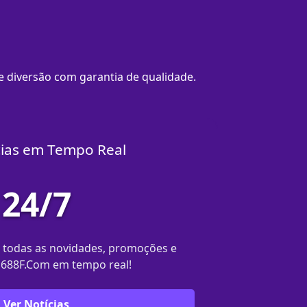
e diversão com garantia de qualidade.
cias em Tempo Real
24/7
e todas as novidades, promoções e
 688F.Com em tempo real!
Ver Notícias