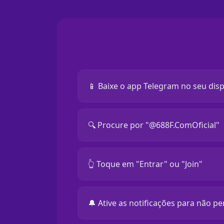
📱 Baixe o app Telegram no seu disp
🔍 Procure por "@688F.ComOficial"
👆 Toque em "Entrar" ou "Join"
🔔 Ative as notificações para não p