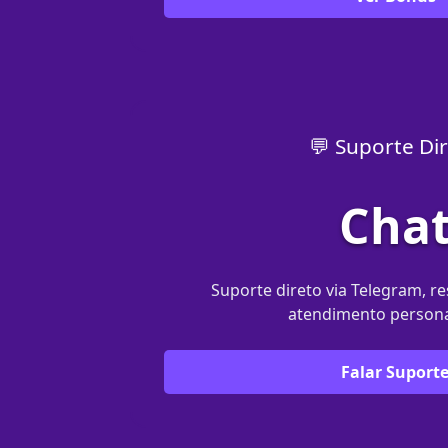
💬 Suporte Di
Cha
Suporte direto via Telegram, r
atendimento persona
Falar Suport