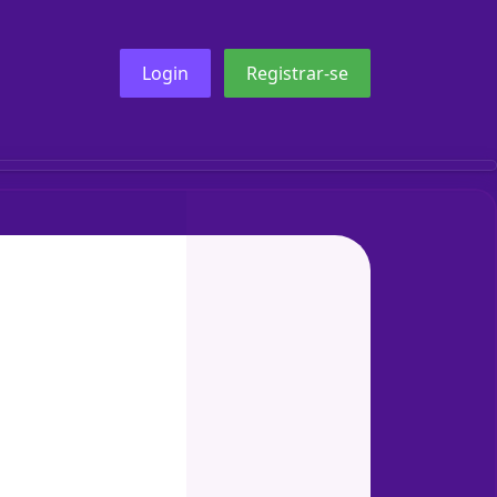
Login
Registrar-se