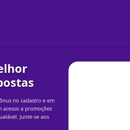
elhor
postas
ônus no cadastro e em
m acesso a promoções
ualável. Junte-se aos