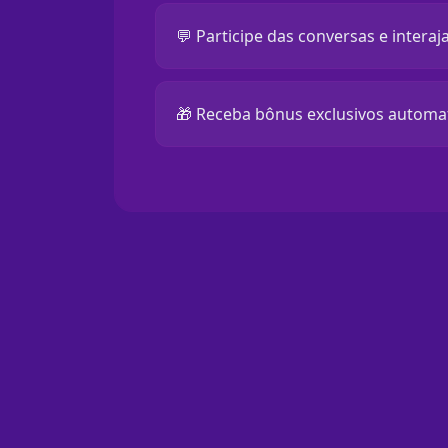
💬 Participe das conversas e interaj
🎁 Receba bônus exclusivos autom