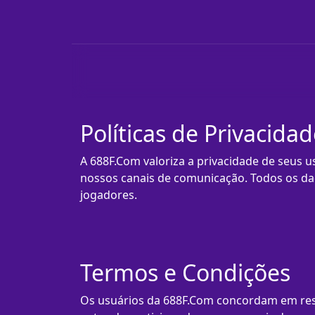
Políticas de Privacida
A 688F.Com valoriza a privacidade de seus 
nossos canais de comunicação. Todos os dad
jogadores.
Termos e Condições
Os usuários da 688F.Com concordam em resp