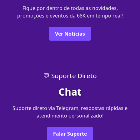
Fique por dentro de todas as novidades,
promoções e eventos da 68K em tempo real!
Ver Notícias
💬 Suporte Direto
Chat
Suporte direto via Telegram, respostas rápidas e
atendimento personalizado!
Falar Suporte