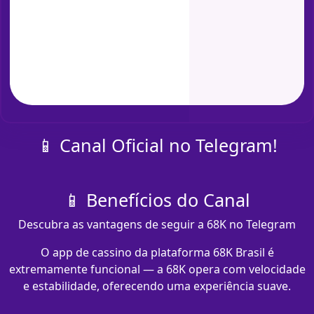
📱 Canal Oficial no Telegram!
📱 Benefícios do Canal
Descubra as vantagens de seguir a 68K no Telegram
O app de cassino da plataforma 68K Brasil é
extremamente funcional — a 68K opera com velocidade
e estabilidade, oferecendo uma experiência suave.