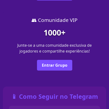
👥 Comunidade VIP
1000+
Junte-se a uma comunidade exclusiva de
jogadores e compartilhe experiências!
Entrar Grupo
📱 Como Seguir no Telegram