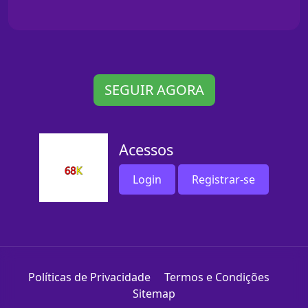
SEGUIR AGORA
Acessos
Login
Registrar-se
Políticas de Privacidade
Termos e Condições
Sitemap