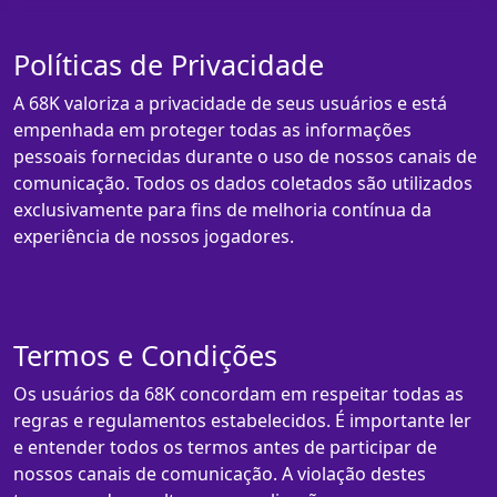
Políticas de Privacidade
A 68K valoriza a privacidade de seus usuários e está
empenhada em proteger todas as informações
pessoais fornecidas durante o uso de nossos canais de
comunicação. Todos os dados coletados são utilizados
exclusivamente para fins de melhoria contínua da
experiência de nossos jogadores.
Termos e Condições
Os usuários da 68K concordam em respeitar todas as
regras e regulamentos estabelecidos. É importante ler
e entender todos os termos antes de participar de
nossos canais de comunicação. A violação destes