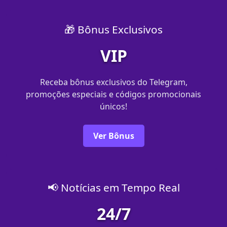
🎁 Bônus Exclusivos
VIP
Receba bônus exclusivos do Telegram,
promoções especiais e códigos promocionais
únicos!
Ver Bônus
📢 Notícias em Tempo Real
24/7