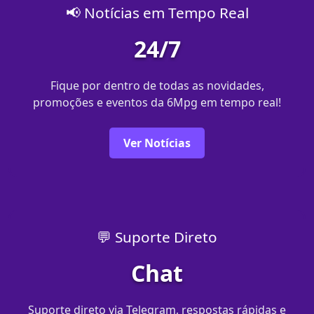
📢 Notícias em Tempo Real
24/7
Fique por dentro de todas as novidades,
promoções e eventos da 6Mpg em tempo real!
Ver Notícias
💬 Suporte Direto
Chat
Suporte direto via Telegram, respostas rápidas e