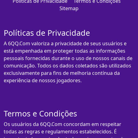
Políticas de Privacidade
Termos e Condições
Sitemap
Políticas de Privacidade
A 6QQ.Com valoriza a privacidade de seus usuários e
está empenhada em proteger todas as informações
pessoais fornecidas durante o uso de nossos canais de
comunicação. Todos os dados coletados são utilizados
exclusivamente para fins de melhoria contínua da
experiência de nossos jogadores.
Termos e Condições
Os usuários da 6QQ.Com concordam em respeitar
todas as regras e regulamentos estabelecidos. É