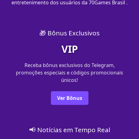
entretenimento dos usuários da 70Games Brasil .
🎁 Bônus Exclusivos
VIP
Receba bônus exclusivos do Telegram,
promoções especiais e códigos promocionais
únicos!
Ver Bônus
📢 Notícias em Tempo Real