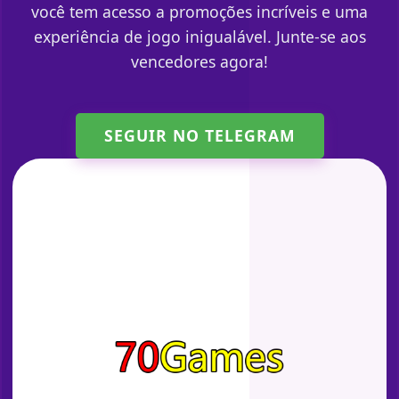
você tem acesso a promoções incríveis e uma
experiência de jogo inigualável. Junte-se aos
vencedores agora!
SEGUIR NO TELEGRAM