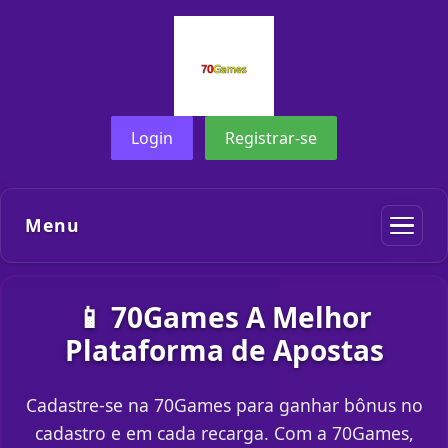
Login
Registrar-se
Menu
📱 70Games A Melhor
Plataforma de Apostas
Cadastre-se na 70Games para ganhar bônus no
cadastro e em cada recarga. Com a 70Games,