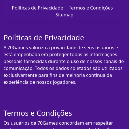
Políticas de Privacidade
Termos e Condições
Sitemap
Políticas de Privacidade
A 70Games valoriza a privacidade de seus usuários e
está empenhada em proteger todas as informações
pessoais fornecidas durante o uso de nossos canais de
comunicação. Todos os dados coletados são utilizados
exclusivamente para fins de melhoria contínua da
experiência de nossos jogadores.
Termos e Condições
Os usuários da 70Games concordam em respeitar