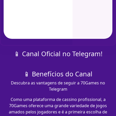
📱 Canal Oficial no Telegram!
📱 Benefícios do Canal
Descubra as vantagens de seguir a 70Games no
Telegram
Como uma plataforma de cassino profissional, a
70Games oferece uma grande variedade de jogos
amados pelos jogadores e é a primeira escolha de