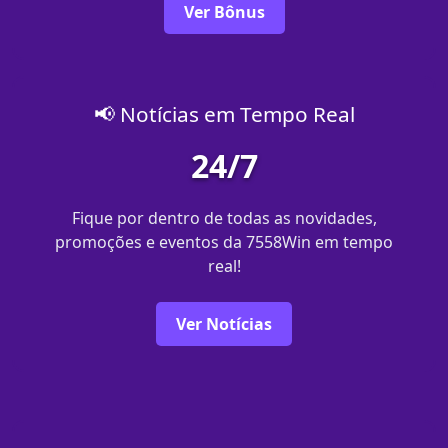
Ver Bônus
📢 Notícias em Tempo Real
24/7
Fique por dentro de todas as novidades,
promoções e eventos da 7558Win em tempo
real!
Ver Notícias