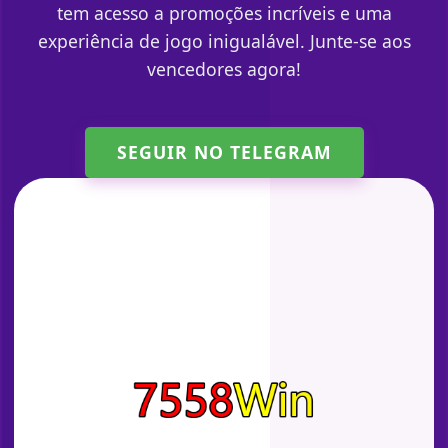
tem acesso a promoções incríveis e uma
experiência de jogo inigualável. Junte-se aos
vencedores agora!
SEGUIR NO TELEGRAM