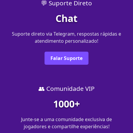
💬 Suporte Direto
Chat
Suporte direto via Telegram, respostas rápidas e
atendimento personalizado!
Falar Suporte
👥 Comunidade VIP
1000+
Junte-se a uma comunidade exclusiva de
jogadores e compartilhe experiências!