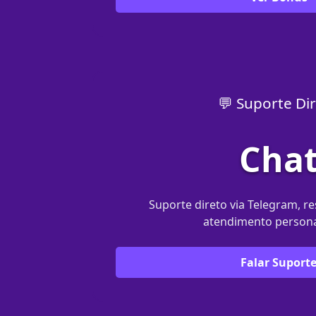
💬 Suporte Di
Cha
Suporte direto via Telegram, r
atendimento persona
Falar Suport