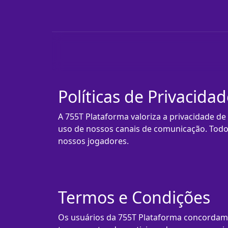
Políticas de Privacida
A 755T Plataforma valoriza a privacidade d
uso de nossos canais de comunicação. Todos
nossos jogadores.
Termos e Condições
Os usuários da 755T Plataforma concordam e