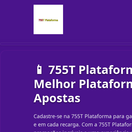
📱 755T Platafor
Melhor Platafor
Apostas
Cadastre-se na 755T Plataforma para g
e em cada recarga. Com a 755T Platafor