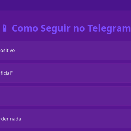
📱 Como Seguir no Telegram
ositivo
icial"
erder nada