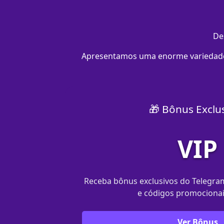
De
Apresentamos uma enorme variedade d
🎁 Bônus Exclu
VIP
Receba bônus exclusivos do Telegra
e códigos promocionai
Ver Bônus