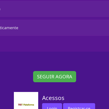
a
aticamente
SEGUIR AGORA
Acessos
Login
Registrar-se