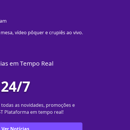
ram
esa, vídeo pôquer e crupiês ao vivo.
cias em Tempo Real
24/7
e todas as novidades, promoções e
5T Plataforma em tempo real!
Ver Notícias