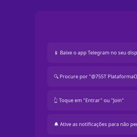
📱 Baixe o app Telegram no seu disp
🔍 Procure por "@755T PlataformaOf
👆 Toque em "Entrar" ou "Join"
🔔 Ative as notificações para não p