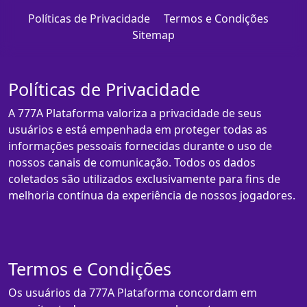
Políticas de Privacidade
Termos e Condições
Sitemap
Políticas de Privacidade
A 777A Plataforma valoriza a privacidade de seus
usuários e está empenhada em proteger todas as
informações pessoais fornecidas durante o uso de
nossos canais de comunicação. Todos os dados
coletados são utilizados exclusivamente para fins de
melhoria contínua da experiência de nossos jogadores.
Termos e Condições
Os usuários da 777A Plataforma concordam em