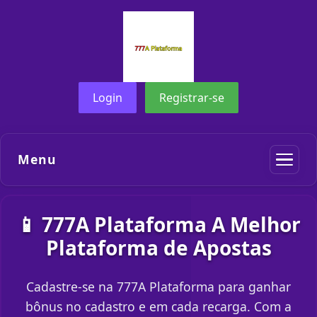
Login
Registrar-se
Menu
📱 777A Plataforma A Melhor
Plataforma de Apostas
Cadastre-se na 777A Plataforma para ganhar
bônus no cadastro e em cada recarga. Com a