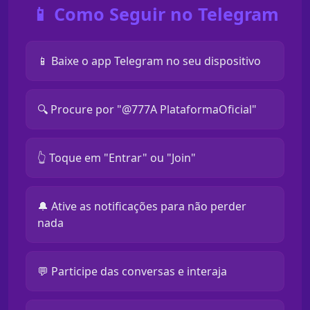
📱 Como Seguir no Telegram
📱 Baixe o app Telegram no seu dispositivo
🔍 Procure por "@777A PlataformaOficial"
👆 Toque em "Entrar" ou "Join"
🔔 Ative as notificações para não perder
nada
💬 Participe das conversas e interaja