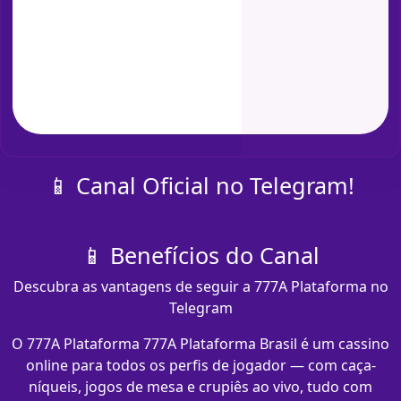
📱 Canal Oficial no Telegram!
📱 Benefícios do Canal
Descubra as vantagens de seguir a 777A Plataforma no
Telegram
O 777A Plataforma 777A Plataforma Brasil é um cassino
online para todos os perfis de jogador — com caça-
níqueis, jogos de mesa e crupiês ao vivo, tudo com