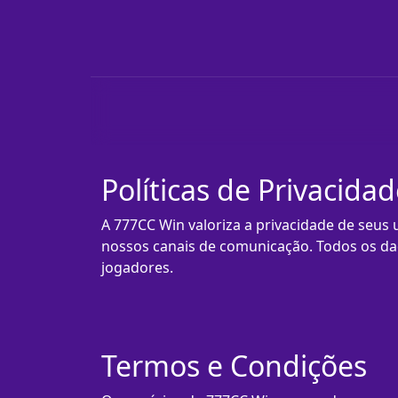
Políticas de Privacida
A 777CC Win valoriza a privacidade de seus
nossos canais de comunicação. Todos os dad
jogadores.
Termos e Condições