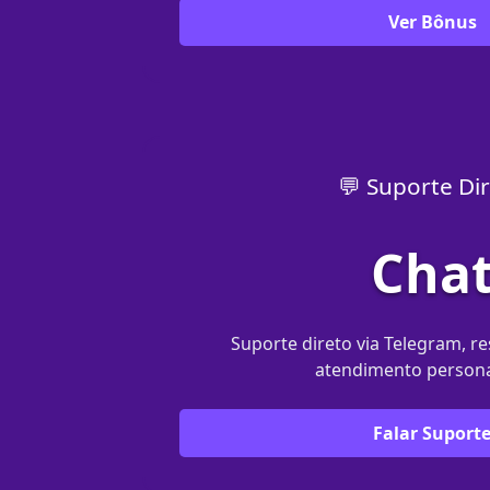
Ver Bônus
💬 Suporte Di
Cha
Suporte direto via Telegram, r
atendimento persona
Falar Suport