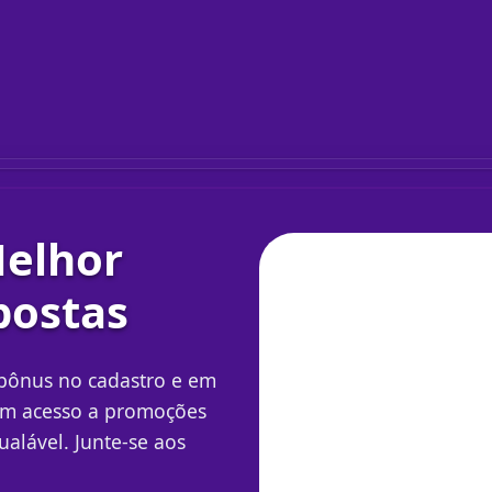
Melhor
postas
bônus no cadastro e em
em acesso a promoções
ualável. Junte-se aos