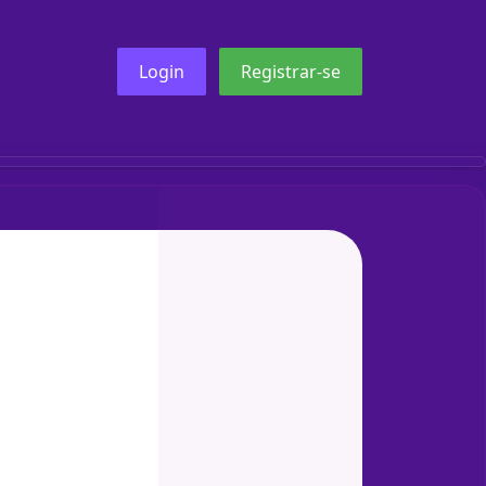
Login
Registrar-se