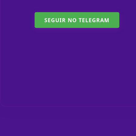
SEGUIR NO TELEGRAM