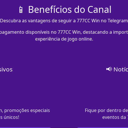
📱 Benefícios do Canal
Descubra as vantagens de seguir a 777CC Win no Telegram
 pagamento disponíveis no 777CC Win, destacando a importâ
experiência de jogo online.
sivos
📢 Notí
m, promoções especiais
Fique por dentro d
s únicos!
eventos da 