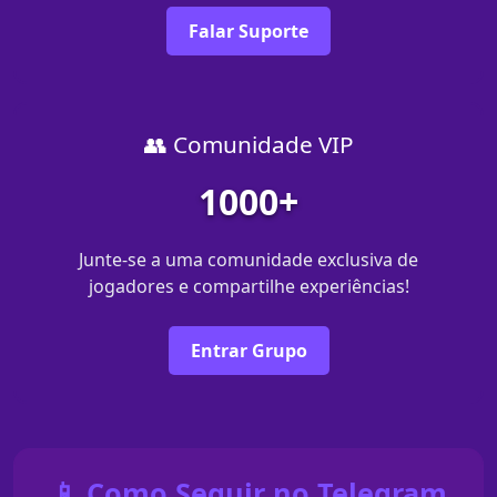
Falar Suporte
👥 Comunidade VIP
1000+
Junte-se a uma comunidade exclusiva de
jogadores e compartilhe experiências!
Entrar Grupo
📱 Como Seguir no Telegram