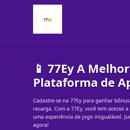
📱 77Ey A Melhor
Plataforma de A
Cadastre-se na 77Ey para ganhar bônus
recarga. Com a 77Ey, você tem acesso a
uma experiência de jogo inigualável. J
agora!