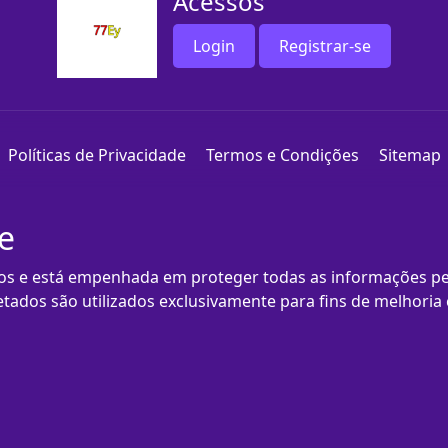
Acessos
Login
Registrar-se
Políticas de Privacidade
Termos e Condições
Sitemap
de
rios e está empenhada em proteger todas as informações p
tados são utilizados exclusivamente para fins de melhoria