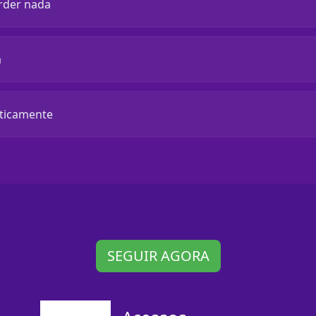
erder nada
a
aticamente
SEGUIR AGORA