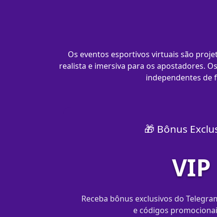
Os eventos esportivos virtuais são proje
realista e imersiva para os apostadores. 
independentes de f
🎁 Bônus Exclu
VIP
Receba bônus exclusivos do Telegra
e códigos promocionai