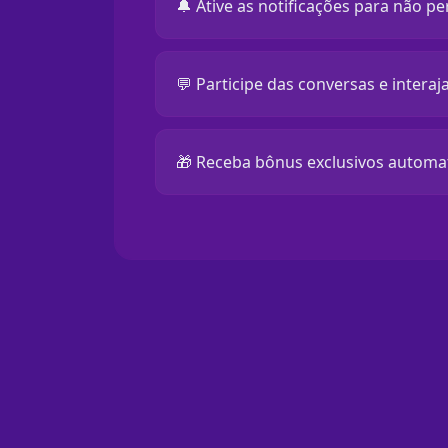
🔔 Ative as notificações para não p
💬 Participe das conversas e interaj
🎁 Receba bônus exclusivos autom