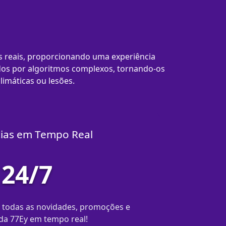
tes reais, proporcionando uma experiência
ados por algoritmos complexos, tornando-os
imáticas ou lesões.
cias em Tempo Real
24/7
e todas as novidades, promoções e
da 77Ey em tempo real!