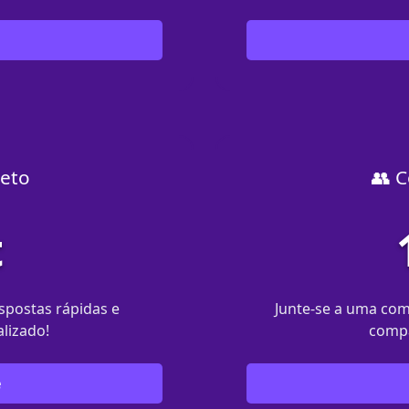
reto
👥 
t
espostas rápidas e
Junte-se a uma com
lizado!
compa
e