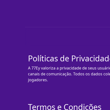
Políticas de Privacida
A 77Ey valoriza a privacidade de seus usuá
canais de comunicação. Todos os dados cole
jogadores.
Termos e Condições