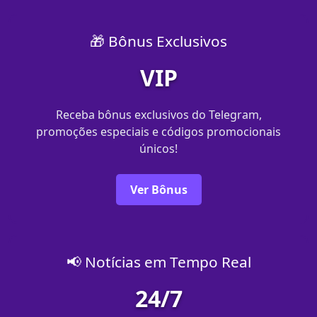
🎁 Bônus Exclusivos
VIP
Receba bônus exclusivos do Telegram,
promoções especiais e códigos promocionais
únicos!
Ver Bônus
📢 Notícias em Tempo Real
24/7