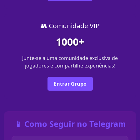
👥 Comunidade VIP
1000+
Junte-se a uma comunidade exclusiva de
jogadores e compartilhe experiências!
Entrar Grupo
📱 Como Seguir no Telegram