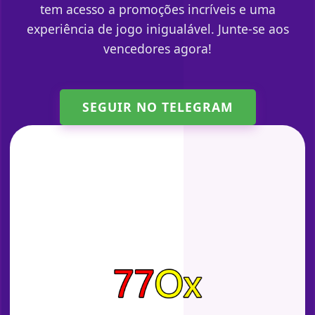
tem acesso a promoções incríveis e uma
experiência de jogo inigualável. Junte-se aos
vencedores agora!
SEGUIR NO TELEGRAM