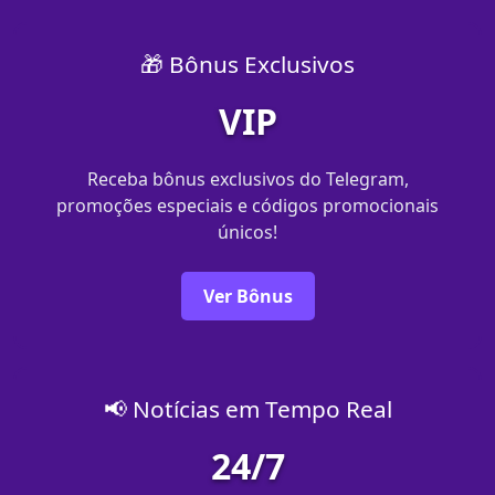
🎁 Bônus Exclusivos
VIP
Receba bônus exclusivos do Telegram,
promoções especiais e códigos promocionais
únicos!
Ver Bônus
📢 Notícias em Tempo Real
24/7