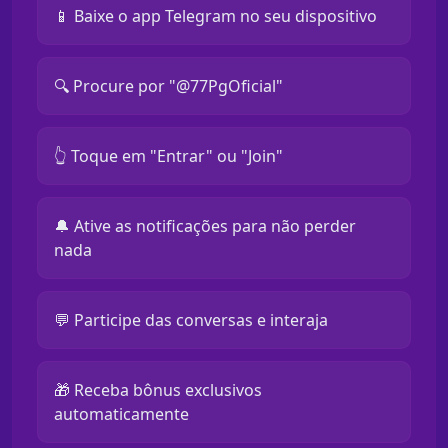
📱 Baixe o app Telegram no seu dispositivo
🔍 Procure por "@77PgOficial"
👆 Toque em "Entrar" ou "Join"
🔔 Ative as notificações para não perder
nada
💬 Participe das conversas e interaja
🎁 Receba bônus exclusivos
automaticamente