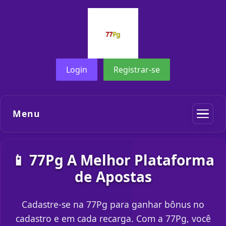
Login
Registrar-se
Menu
📱 77Pg A Melhor Plataforma
de Apostas
Cadastre-se na 77Pg para ganhar bônus no
cadastro e em cada recarga. Com a 77Pg, você