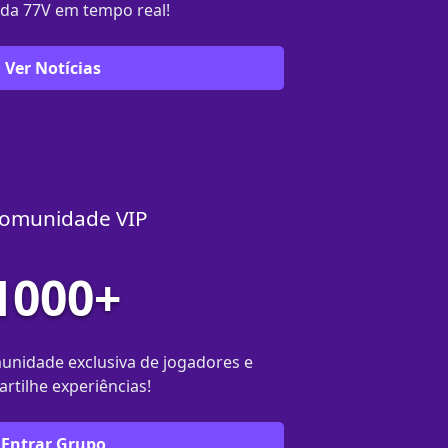
 da 77V em tempo real!
Ver Notícias
Comunidade VIP
1000+
unidade exclusiva de jogadores e
rtilhe experiências!
Entrar Grupo