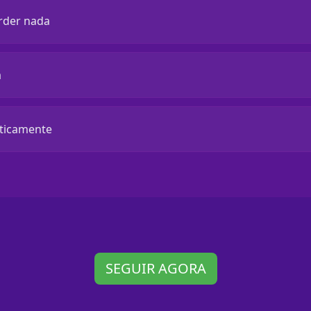
erder nada
a
aticamente
SEGUIR AGORA