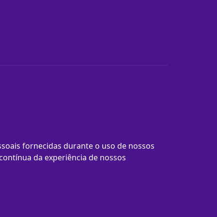
ssoais fornecidas durante o uso de nossos
 contínua da experiência de nossos