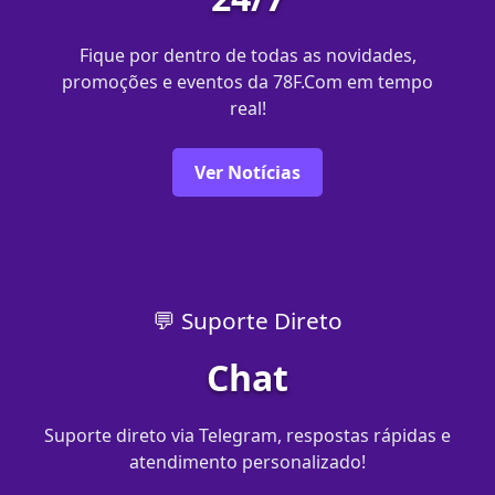
Fique por dentro de todas as novidades,
promoções e eventos da 78F.Com em tempo
real!
Ver Notícias
💬 Suporte Direto
Chat
Suporte direto via Telegram, respostas rápidas e
atendimento personalizado!