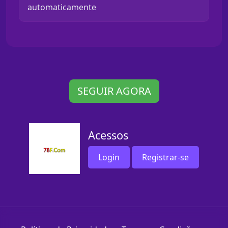
automaticamente
SEGUIR AGORA
Acessos
Login
Registrar-se