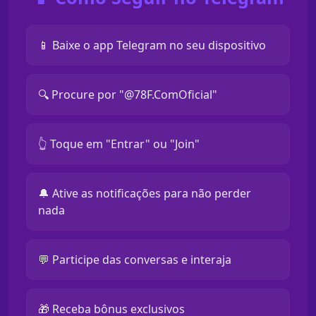
📱 Baixe o app Telegram no seu dispositivo
🔍 Procure por "@78F.ComOficial"
👆 Toque em "Entrar" ou "Join"
🔔 Ative as notificações para não perder
nada
💬 Participe das conversas e interaja
🎁 Receba bônus exclusivos