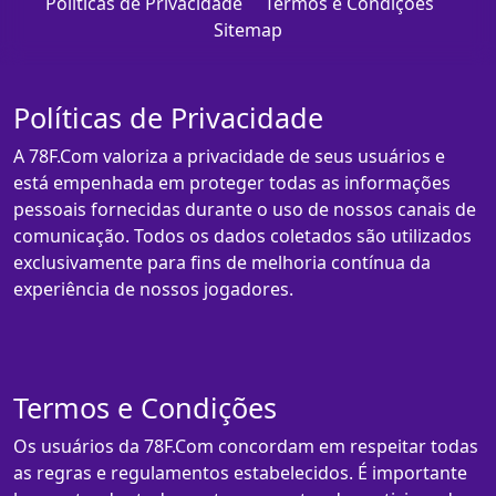
Políticas de Privacidade
Termos e Condições
Sitemap
Políticas de Privacidade
A 78F.Com valoriza a privacidade de seus usuários e
está empenhada em proteger todas as informações
pessoais fornecidas durante o uso de nossos canais de
comunicação. Todos os dados coletados são utilizados
exclusivamente para fins de melhoria contínua da
experiência de nossos jogadores.
Termos e Condições
Os usuários da 78F.Com concordam em respeitar todas
as regras e regulamentos estabelecidos. É importante