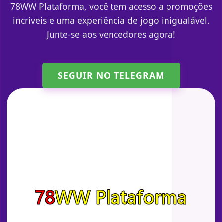
78WW Plataforma, você tem acesso a promoções
incríveis e uma experiência de jogo inigualável.
Junte-se aos vencedores agora!
SEGUIR NO TELEGRAM