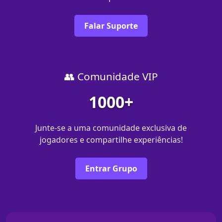
Falar Suporte
👥 Comunidade VIP
1000+
Junte-se a uma comunidade exclusiva de
jogadores e compartilhe experiências!
Entrar Grupo