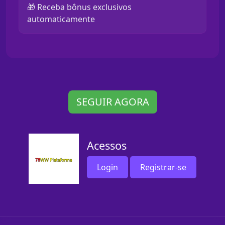
🎁 Receba bônus exclusivos
automaticamente
SEGUIR AGORA
Acessos
Login
Registrar-se