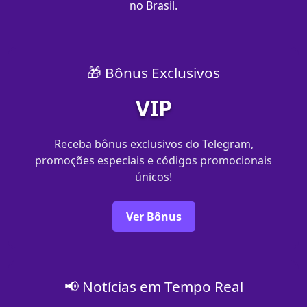
no Brasil.
🎁 Bônus Exclusivos
VIP
Receba bônus exclusivos do Telegram,
promoções especiais e códigos promocionais
únicos!
Ver Bônus
📢 Notícias em Tempo Real