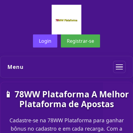
Login
Registrar-se
Menu
📱 78WW Plataforma A Melhor
Plataforma de Apostas
Cadastre-se na 78WW Plataforma para ganhar
bônus no cadastro e em cada recarga. Com a