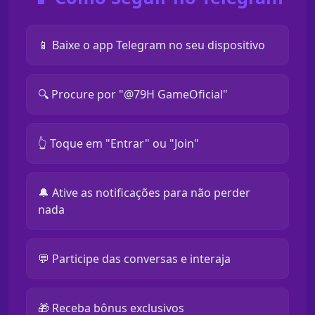
📱 Baixe o app Telegram no seu dispositivo
🔍 Procure por "@79H GameOficial"
👆 Toque em "Entrar" ou "Join"
🔔 Ative as notificações para não perder
nada
💬 Participe das conversas e interaja
🎁 Receba bônus exclusivos