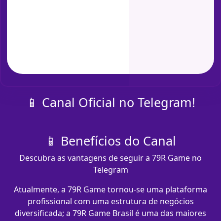
📱 Canal Oficial no Telegram!
📱 Benefícios do Canal
Descubra as vantagens de seguir a 79R Game no
Telegram
Atualmente, a 79R Game tornou-se uma plataforma
profissional com uma estrutura de negócios
diversificada; a 79R Game Brasil é uma das maiores