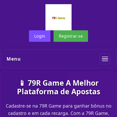
Login
Registrar-se
Menu
📱 79R Game A Melhor
Plataforma de Apostas
Cadastre-se na 79R Game para ganhar bônus no
cadastro e em cada recarga. Com a 79R Game,