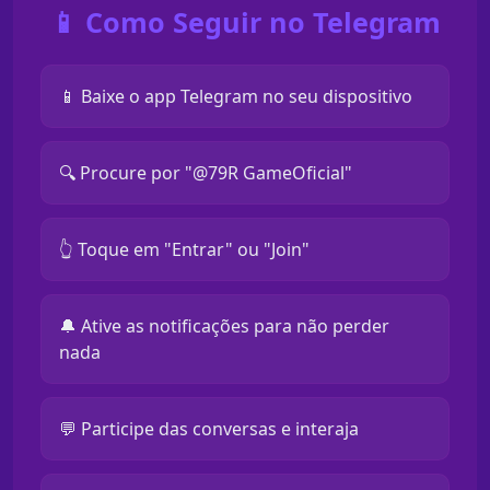
📱 Como Seguir no Telegram
📱 Baixe o app Telegram no seu dispositivo
🔍 Procure por "@79R GameOficial"
👆 Toque em "Entrar" ou "Join"
🔔 Ative as notificações para não perder
nada
💬 Participe das conversas e interaja