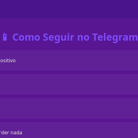
📱 Como Seguir no Telegram
ositivo
erder nada