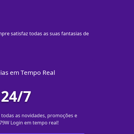
re satisfaz todas as suas fantasias de
cias em Tempo Real
24/7
e todas as novidades, promoções e
 79W Login em tempo real!