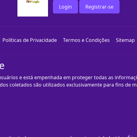
Login
Registrar-se
Políticas de Privacidade
Termos e Condições
Sitemap
de
 usuários e está empenhada em proteger todas as informaç
os coletados são utilizados exclusivamente para fins de m