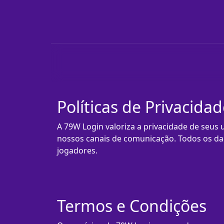
Políticas de Privacida
A 79W Login valoriza a privacidade de seus
nossos canais de comunicação. Todos os dad
jogadores.
Termos e Condições