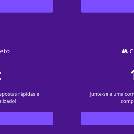
reto
👥 
t
espostas rápidas e
Junte-se a uma com
lizado!
compa
e