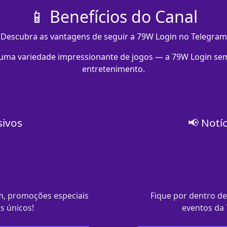
📱 Benefícios do Canal
Descubra as vantagens de seguir a 79W Login no Telegram
 uma variedade impressionante de jogos — a 79W Login semp
entretenimento.
sivos
📢 Notí
m, promoções especiais
Fique por dentro d
s únicos!
eventos da