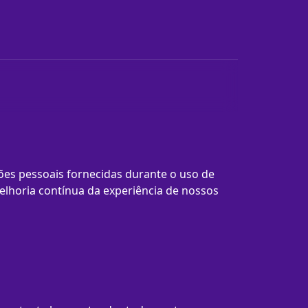
ões pessoais fornecidas durante o uso de
elhoria contínua da experiência de nossos