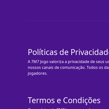
Políticas de Privacida
A 7M7 Jogo valoriza a privacidade de seus 
nossos canais de comunicação. Todos os dad
jogadores.
Termos e Condições