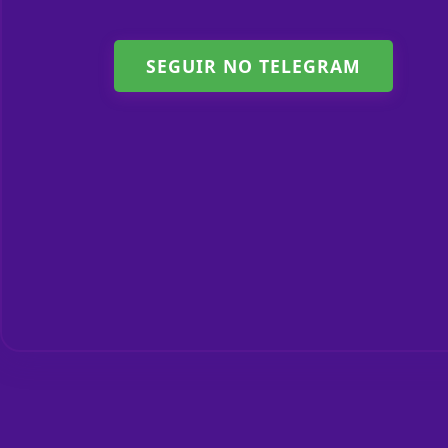
SEGUIR NO TELEGRAM