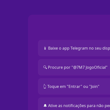
📱 Baixe o app Telegram no seu disp
🔍 Procure por "@7M7 JogoOficial"
👆 Toque em "Entrar" ou "Join"
🔔 Ative as notificações para não p