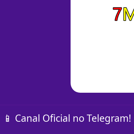
📱 Canal Oficial no Telegram!