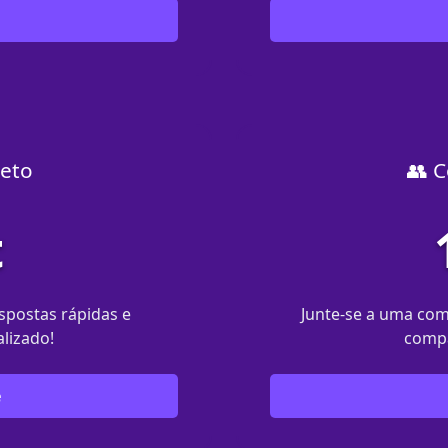
reto
👥 
t
espostas rápidas e
Junte-se a uma com
lizado!
compa
e