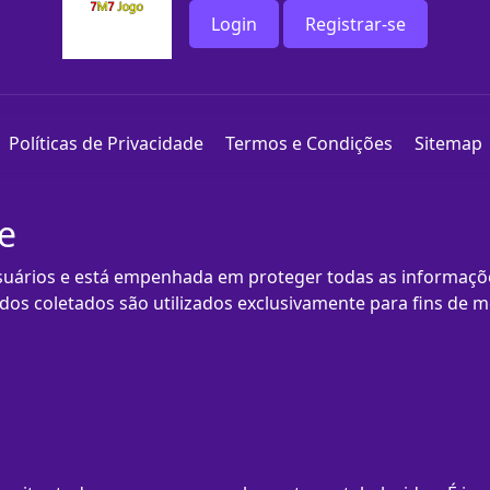
Login
Registrar-se
Políticas de Privacidade
Termos e Condições
Sitemap
de
usuários e está empenhada em proteger todas as informaçõ
os coletados são utilizados exclusivamente para fins de m