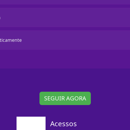
a
aticamente
SEGUIR AGORA
Acessos