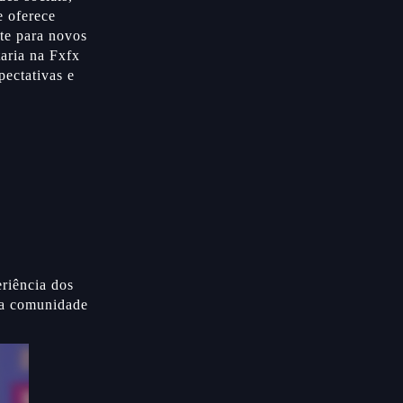
e oferece
te para novos
aria na Fxfx
pectativas e
riência dos
ma comunidade