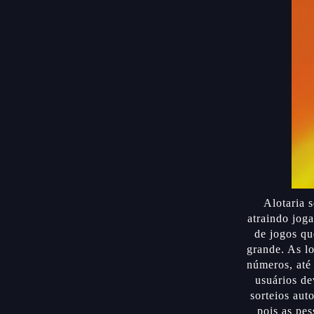
Alotaria 
atraindo jog
de jogos qu
grande. As lo
números, até
usuários de
sorteios aut
pois as pes