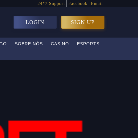
24*7 Support
Facebook
Email
LOGIN
SIGN UP
GO
SOBRE NÓS
CASINO
ESPORTS