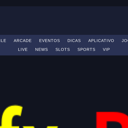
ILE
ARCADE
EVENTOS
DICAS
APLICATIVO
JO
LIVE
NEWS
SLOTS
SPORTS
VIP