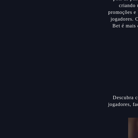
criando 
promoções e 
jogadores. 
Bet é mais 
Descubra c
jogadores, f